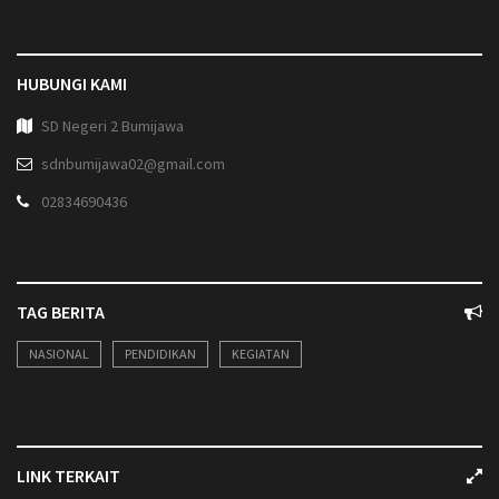
HUBUNGI KAMI
SD Negeri 2 Bumijawa
sdnbumijawa02@gmail.com
02834690436
TAG BERITA
NASIONAL
PENDIDIKAN
KEGIATAN
LINK TERKAIT