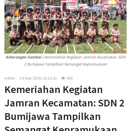
t
i
o
n
Keterangan Gambar :
Kemeriahan Kegiatan Jamran Kecamatan: SDN
2 Bumijawa Tampilkan Semangat Kepramukaan
Admin
14 Sep 2024, 23:12:43
386
Kemeriahan Kegiatan
Jamran Kecamatan: SDN 2
Bumijawa Tampilkan
Semangat Kepramukaan