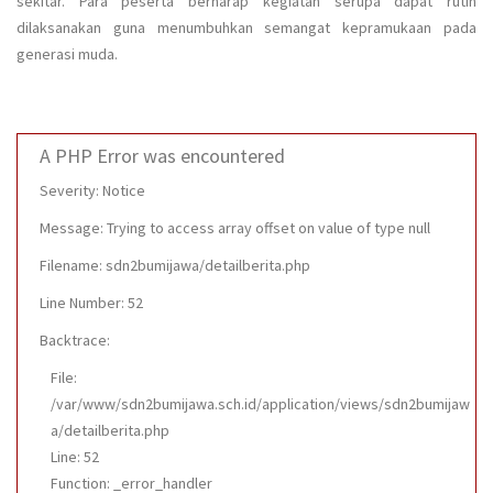
sekitar. Para peserta berharap kegiatan serupa dapat rutin
dilaksanakan guna menumbuhkan semangat kepramukaan pada
generasi muda.
A PHP Error was encountered
Severity: Notice
Message: Trying to access array offset on value of type null
Filename: sdn2bumijawa/detailberita.php
Line Number: 52
Backtrace:
File:
/var/www/sdn2bumijawa.sch.id/application/views/sdn2bumijaw
a/detailberita.php
Line: 52
Function: _error_handler