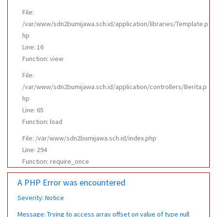
File:
/var/www/sdn2bumijawa.sch.id/application/libraries/Template.p
hp
Line: 16
Function: view
File:
/var/www/sdn2bumijawa.sch.id/application/controllers/Berita.p
hp
Line: 65
Function: load
File: /var/www/sdn2bumijawa.sch.id/index.php
Line: 294
Function: require_once
A PHP Error was encountered
Severity: Notice
Message: Trying to access array offset on value of type null