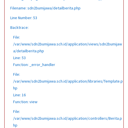
Filename: sdn2bumijawa/detailberita.php
Line Number: 53
Backtrace:
File:
/var/www/sdn2bumijawa.sch.id/application/views/sdn2bumijaw
a/detailberita.php
Line: 53
Function: _error_handler
File:
/var/www/sdn2bumijawa.sch.id/application/libraries/Template.p
hp
Line: 16
Function: view
File:
/var/www/sdn2bumijawa.sch.id/application/controllers/Berita.p
hp